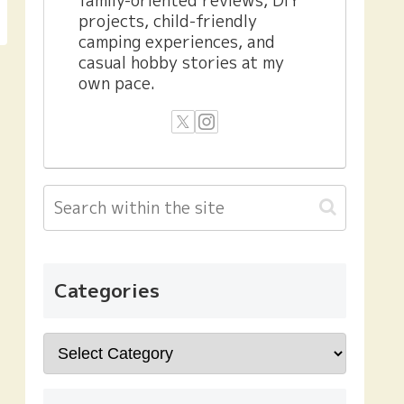
family-oriented reviews, DIY
projects, child-friendly
camping experiences, and
casual hobby stories at my
own pace.
Categories