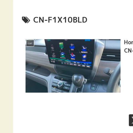
CN‑F1X10BLD
Hon
car
CN‑