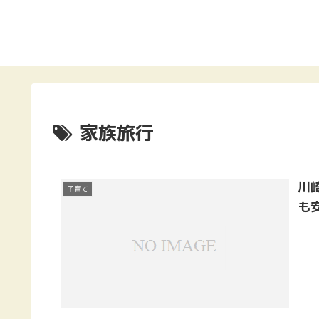
家族旅行
川
子育て
も