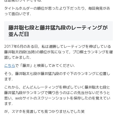
は必見のサイトですね．
タイトルホルダーの順位が思ったより下だったり，毎回発見があ
って面白いです．
藤井聡七段と藤井猛九段のレーティングが
並んだ日
2017年6月のある日，私は連勝してレーティングを伸ばしている
藤井聡太四段(当時)の順位が気になって，プロ棋士ランキングを確
認してみました．
こちら
で「藤井」と検索してみてください．
そう，藤井聡太七段が藤井猛九段のすぐ下のランキングに位置し
ます．
これから，どんどんレーティングを伸ばしていく藤井聡太七段と
藤井猛九段がランキングで隣り合うのはこの先当分ないだろうと
思い，webサイトのスクリーンショットを保存したのを覚えてい
ます．
が，スマホを見渡しても見つかりませんでした笑