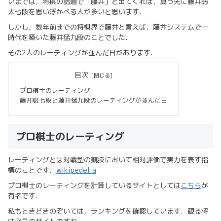
いまでは，将棋の話題で「藤井」と出てくれば，真っ先に藤井聡
太七段を思い浮かべる人が多いと思います．
しかし，数年前までの将棋界で藤井と言えば，藤井システムで一
時代を築いた藤井猛九段のことでした．
その2人のレーティングが並んだ日があります．
目次
プロ棋士のレーティング
藤井聡七段と藤井猛九段のレーティングが並んだ日
プロ棋士のレーティング
レーティングとは対戦型の競技において相対評価で実力を表す指
標のことです．
wikipedelia
プロ棋士のレーティングを計算しているサイトとしては
こちら
が
有名です．
私もときどきのぞいては，ランキングを確認しています．観る将